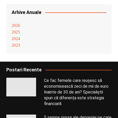
Arhive Anuale
2026
2025
2024
2023
Postari Recente
Ce fac femeile care reușesc să
economisească zeci de mii de euro
înainte de 30 de ani? Specialiștii
spun că diferența este strategia
financiară
5 semne sigure ale depresiei pe care