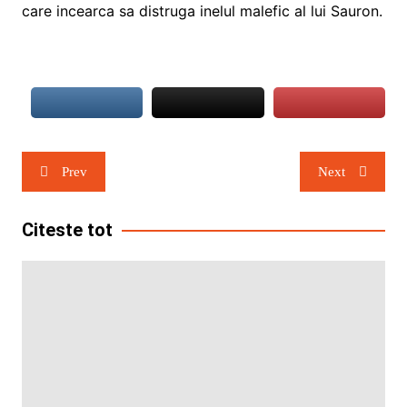
care incearca sa distruga inelul malefic al lui Sauron.
Navigare
Prev
Next
în
articole
Citeste tot