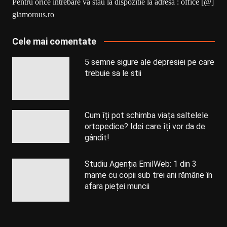
Pentru orice intrebare va stau la dispozitie la adresa : office [@]
glamorous.ro
Cele mai comentate
5 semne sigure ale depresiei pe care
trebuie sa le stii
Cum îți pot schimba viața saltelele
ortopedice? Idei care îți vor da de
gândit!
Studiu Agenția EmilWeb: 1 din 3
mame cu copii sub trei ani rămâne în
afara pieței muncii