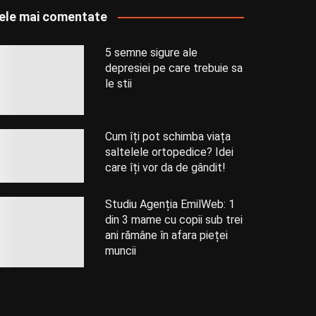
ele mai comentate
5 semne sigure ale
depresiei pe care trebuie sa
le stii
Cum îți pot schimba viața
saltelele ortopedice? Idei
care îți vor da de gândit!
Studiu Agenția EmilWeb: 1
din 3 mame cu copii sub trei
ani rămâne în afara pieței
muncii