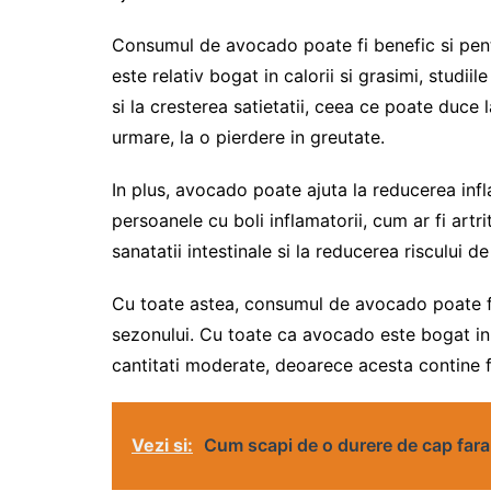
Consumul de avocado poate fi benefic si pent
este relativ bogat in calorii si grasimi, studi
si la cresterea satietatii, ceea ce poate duce 
urmare, la o pierdere in greutate.
In plus, avocado poate ajuta la reducerea infl
persoanele cu boli inflamatorii, cum ar fi art
sanatatii intestinale si la reducerea riscului de
Cu toate astea, consumul de avocado poate fi
sezonului. Cu toate ca avocado este bogat in 
cantitati moderate, deoarece acesta contine f
Vezi si:
Cum scapi de o durere de cap far