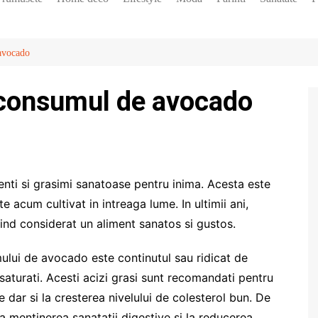
Diete
Horoscop
 avocado
Vedete
 consumul de avocado
enti si grasimi sanatoase pentru inima. Acesta este
e acum cultivat in intreaga lume. In ultimii ani,
iind considerat un aliment sanatos si gustos.
mului de avocado este continutul sau ridicat de
aturati. Acesti acizi grasi sunt recomandati pentru
 dar si la cresterea nivelului de colesterol bun. De
a mentinerea sanatatii digestive si la reducerea