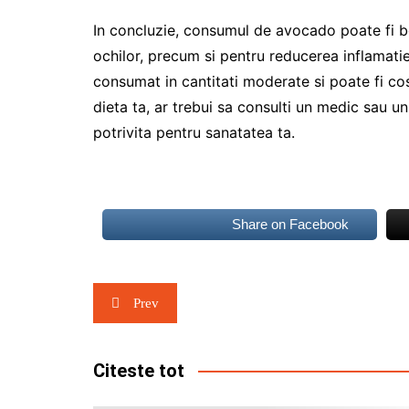
In concluzie, consumul de avocado poate fi ben
ochilor, precum si pentru reducerea inflamatie
consumat in cantitati moderate si poate fi cos
dieta ta, ar trebui sa consulti un medic sau un
potrivita pentru sanatatea ta.
Share on Facebook
Navigare
Prev
în
articole
Citeste tot