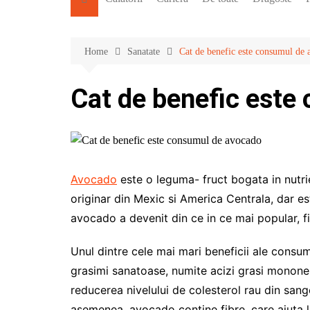
Home
Sanatate
Cat de benefic este consumul de
Cat de benefic este
Avocado
este o leguma- fruct bogata in nutri
originar din Mexic si America Centrala, dar est
avocado a devenit din ce in ce mai popular, f
Unul dintre cele mai mari beneficii ale consu
grasimi sanatoase, numite acizi grasi monones
reducerea nivelului de colesterol rau din sange
asemenea, avocado contine fibre, care ajuta l