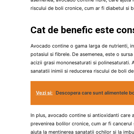
riscului de boli cronice, cum ar fi diabetul si b
Cat de benefic este co
Avocado contine o gama larga de nutrienti, incl
potasiul si fibrele. De asemenea, este o surs
acizii grasi mononesaturati si polinesaturati
sanatatii inimii si reducerea riscului de boli de
Vezi si:
Descopera care sunt alimentele bo
In plus, avocado contine si antioxidanti care aj
prevenirea bolilor cronice, cum ar fi cancerul
ajuta la mentinerea sanatatii ochilor si la imbu