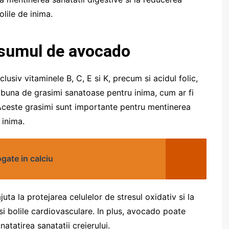
olile de inima.
nsumul de avocado
usiv vitaminele B, C, E si K, precum si acidul folic,
a buna de grasimi sanatoase pentru inima, cum ar fi
. Aceste grasimi sunt importante pentru mentinerea
 inima.
gate in calciu
uta la protejarea celulelor de stresul oxidativ si la
 si bolile cardiovasculare. In plus, avocado poate
natatirea sanatatii creierului.