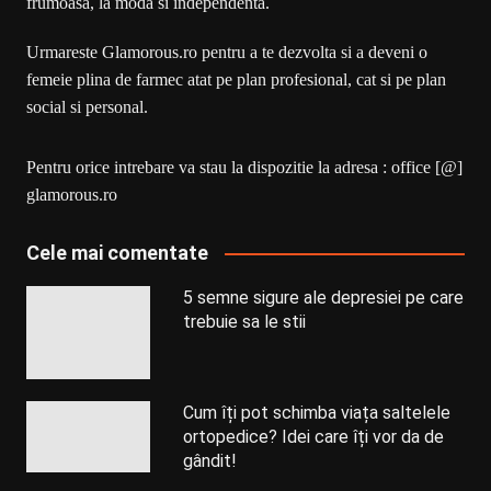
frumoasa, la moda si independenta.
Urmareste Glamorous.ro pentru a te dezvolta si a deveni o
femeie plina de farmec atat pe plan profesional, cat si pe plan
social si personal.
Pentru orice intrebare va stau la dispozitie la adresa : office [@]
glamorous.ro
Cele mai comentate
5 semne sigure ale depresiei pe care
trebuie sa le stii
Cum îți pot schimba viața saltelele
ortopedice? Idei care îți vor da de
gândit!