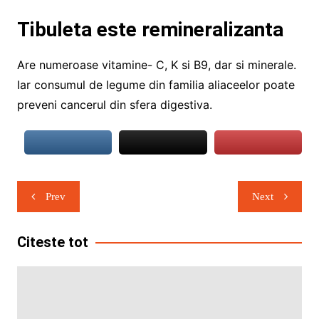
Tibuleta este remineralizanta
Are numeroase vitamine- C, K si B9, dar si minerale.
Iar consumul de legume din familia aliaceelor poate
preveni cancerul din sfera digestiva.
Navigare
Prev
Next
în
articole
Citeste tot