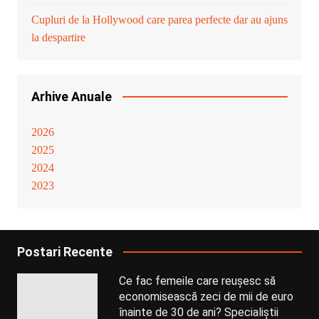
Cupluri de la Hollywood care parea perfecte dar au ajuns
la despartire
Arhive Anuale
2026
2025
2024
2023
Postari Recente
Ce fac femeile care reușesc să
economisească zeci de mii de euro
înainte de 30 de ani? Specialiștii