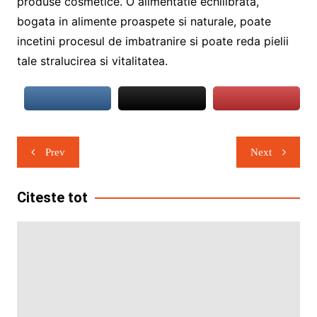
produse cosmetice. O alimentatie echilibrata,
bogata in alimente proaspete si naturale, poate
incetini procesul de imbatranire si poate reda pielii
tale stralucirea si vitalitatea.
Navigare
Prev
Next
în
articole
Citeste tot