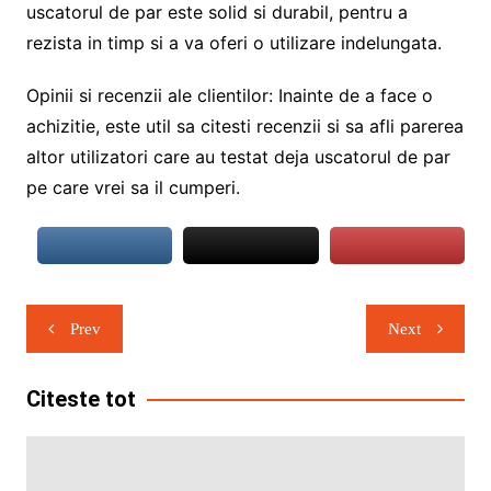
uscatorul de par este solid si durabil, pentru a
rezista in timp si a va oferi o utilizare indelungata.
Opinii si recenzii ale clientilor: Inainte de a face o
achizitie, este util sa citesti recenzii si sa afli parerea
altor utilizatori care au testat deja uscatorul de par
pe care vrei sa il cumperi.
Navigare
Prev
Next
în
articole
Citeste tot