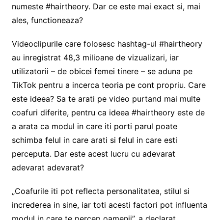
numeste #hairtheory. Dar ce este mai exact si, mai
ales, functioneaza?
Videoclipurile care folosesc hashtag-ul #hairtheory
au inregistrat 48,3 milioane de vizualizari, iar
utilizatorii – de obicei femei tinere – se aduna pe
TikTok pentru a incerca teoria pe cont propriu. Care
este ideea? Sa te arati pe video purtand mai multe
coafuri diferite, pentru ca ideea #hairtheory este de
a arata ca modul in care iti porti parul poate
schimba felul in care arati si felul in care esti
perceputa. Dar este acest lucru cu adevarat
adevarat adevarat?
„Coafurile iti pot reflecta personalitatea, stilul si
increderea in sine, iar toti acesti factori pot influenta
modul in care te percep oamenii”, a declarat