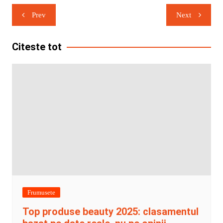
Navigare
Prev
Next
în
articole
Citeste tot
Frumusete
Top produse beauty 2025: clasamentul