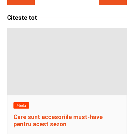
în
articole
Citeste tot
Moda
Care sunt accesoriile must-have
pentru acest sezon