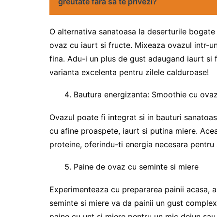
greutate fara sa te privezi?
O alternativa sanatoasa la deserturile bogate
ovaz cu iaurt si fructe. Mixeaza ovazul intr
fina. Adu-i un plus de gust adaugand iaurt si
varianta excelenta pentru zilele calduroase!
Bautura energizanta: Smoothie cu ovaz 
Ovazul poate fi integrat si in bauturi sanato
cu afine proaspete, iaurt si putina miere. Acea
proteine, oferindu-ti energia necesara pentru
Paine de ovaz cu seminte si miere
Experimenteaza cu prepararea painii acasa, a
seminte si miere va da painii un gust complex 
paine cu unt si miere pentru un mic dejun sau