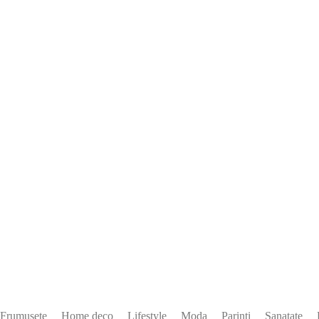
Frumusete
Home deco
Lifestyle
Moda
Parinti
Sanatate