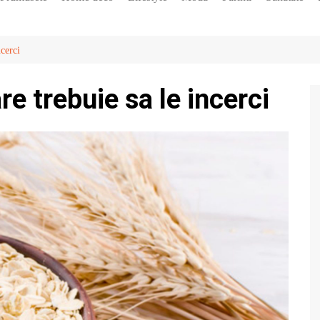
Diete
Horoscop
ncerci
Vedete
e trebuie sa le incerci