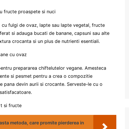
u fructe proaspete si nuci
cu fulgi de ovaz, lapte sau lapte vegetal, fructe
eferat si adauga bucati de banane, capsuni sau alte
tura crocanta si un plus de nutrienti esentiali.
gane cu ovaz
pentru prepararea chiftelutelor vegane. Amesteca
nte si pesmet pentru a crea o compozitie
ine pana devin aurii si crocante. Serveste-le cu o
satisfacatoare.
t si fructe
asta metoda, care promite pierderea in