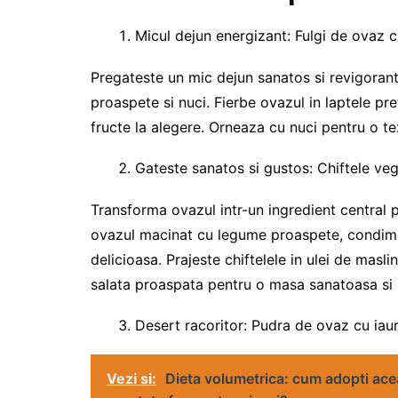
Micul dejun energizant: Fulgi de ovaz c
Pregateste un mic dejun sanatos si revigorant 
proaspete si nuci. Fierbe ovazul in laptele pr
fructe la alegere. Orneaza cu nuci pentru o tex
Gateste sanatos si gustos: Chiftele ve
Transforma ovazul intr-un ingredient central 
ovazul macinat cu legume proaspete, condime
delicioasa. Prajeste chiftelele in ulei de masl
salata proaspata pentru o masa sanatoasa si 
Desert racoritor: Pudra de ovaz cu iaur
Vezi si:
Dieta volumetrica: cum adopti ace