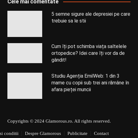
Cele mai comentate
5 semne sigure ale depresiei pe care
trebuie sa le stii
Cum îți pot schimba viața saltelele
ortopedice? Idei care îți vor da de
gândit!
Studiu Agenția EmilWeb: 1 din 3
mame cu copii sub trei ani rămâne în
afara pieței muncii
Copyrights © 2024 Glamorous.ro. All rights reserved.
i conditii
Despre Glamorous
Publicitate
Contact