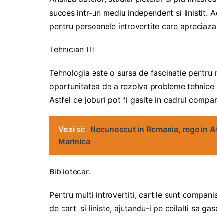
succes intr-un mediu independent si linistit. Ac
pentru persoanele introvertite care apreciaza p
Tehnician IT:
Tehnologia este o sursa de fascinatie pentru mu
oportunitatea de a rezolva probleme tehnice c
Astfel de joburi pot fi gasite in cadrul compan
Vezi si:
Necunoscut in Romania, rege in Af
Marinica
Bibliotecar:
Pentru multi introvertiti, cartile sunt compani
de carti si liniste, ajutandu-i pe ceilalti sa g