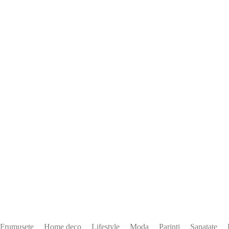
Frumusete
Home deco
Lifestyle
Moda
Parinti
Sanatate