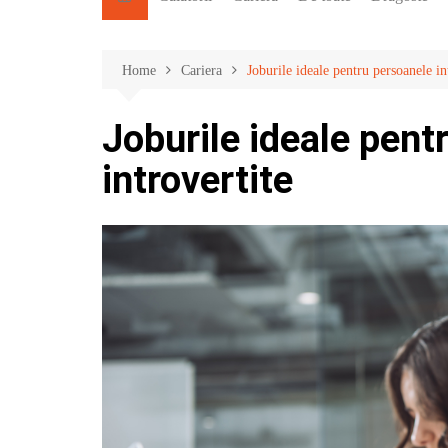
Home
Cariera
Joburile ideale pentru persoanele in
Joburile ideale pent
introvertite