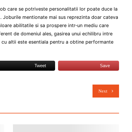
job care se potriveste personalitatii lor poate duce la
la. Joburile mentionate mai sus reprezinta doar cateva
aloare abilitatile si sa prospere intr-un mediu care
erent de domeniul ales, gasirea unui echilibru intre
 cu altii este esentiala pentru a obtine performante
Tweet
Save
Next