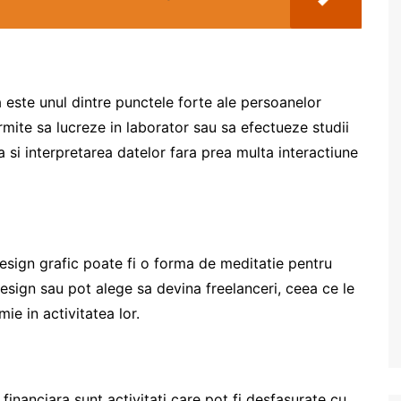
 este unul dintre punctele forte ale persoanelor
permite sa lucreze in laborator sau sa efectueze studii
 si interpretarea datelor fara prea multa interactiune
design grafic poate fi o forma de meditatie pentru
 design sau pot alege sa devina freelanceri, ceea ce le
mie in activitatea lor.
a financiara sunt activitati care pot fi desfasurate cu