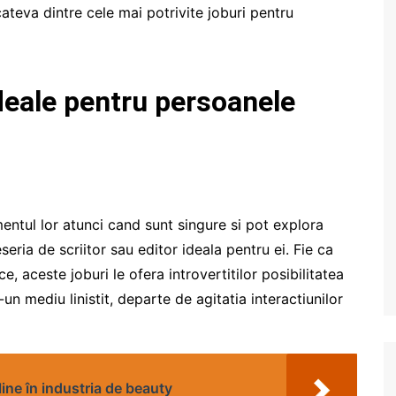
cateva dintre cele mai potrivite joburi pentru
ideale pentru persoanele
entul lor atunci cand sunt singure si pot explora
eria de scriitor sau editor ideala pentru ei. Fie ca
ce, aceste joburi le ofera introvertitilor posibilitatea
-un mediu linistit, departe de agitatia interactiunilor
line în industria de beauty