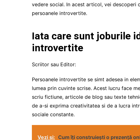
vedere social. In acest articol, vei descoperi 
persoanele introvertite.
Iata care sunt joburile 
introvertite
Scriitor sau Editor:
Persoanele introvertite se simt adesea in elem
lumea prin cuvinte scrise. Acest lucru face mes
scriu fictiune, articole de blog sau texte tehni
de a-si exprima creativitatea si de a lucra intr
sociale constante.
Vezi si:
Cum îți construiești o prezență on