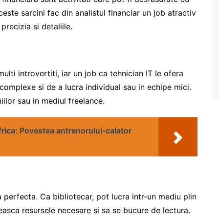
este sarcini fac din analistul financiar un job atractiv
recizia si detaliile.
lti introvertiti, iar un job ca tehnician IT le ofera
omplexe si de a lucra individual sau in echipe mici.
iilor sau in mediul freelance.
rica: Povestea antrenorului-calator
a perfecta. Ca bibliotecar, pot lucra intr-un mediu plin
aseasca resursele necesare si sa se bucure de lectura.