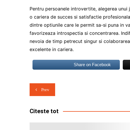
Pentru persoanele introvertite, alegerea unui 
o cariera de succes si satisfactie profesiona
dintre optiunile care le permit sa-si puna in v
favorizeaza introspectia si concentrarea. Indif
nevoia de timp petrecut singur si colaborarea
excelente in cariera.
Share on Facebook
Navigare
Prev
în
articole
Citeste tot