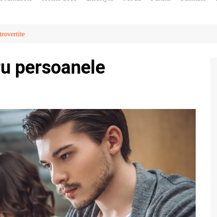
Diete
Horoscop
trovertite
Vedete
ru persoanele