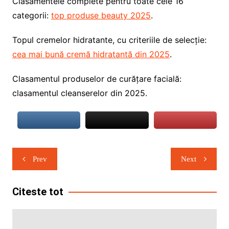
Clasamentele complete pentru toate cele 16
categorii:
top produse beauty 2025
.
Topul cremelor hidratante, cu criteriile de selecție:
cea mai bună cremă hidratantă din 2025
.
Clasamentul produselor de curățare facială:
clasamentul cleanserelor din 2025.
Navigare
Prev
Next
în
articole
Citeste tot