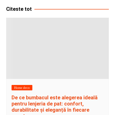
articole
Citeste tot
Home deco
De ce bumbacul este alegerea ideală
pentru lenjeria de pat: confort,
durabilitate și eleganță în fiecare