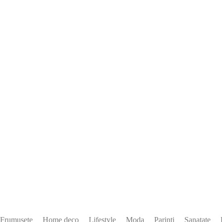
Frumusete
Home deco
Lifestyle
Moda
Parinti
Sanatate