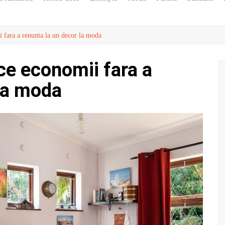
Diete
Horoscop
i fara a renunta la un decor la moda
Vedete
ace economii fara a
 la moda