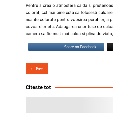
Pentru a crea o atmosfera calda si prietenoasa
colorat, cel mai bine este sa folosesti culoare
nuante colorate pentru vopsirea peretilor, a pli
covoarelor etc. Adaugarea unor tuse de culoar
camera sa fie mult mai calda si plina de viata,
Share on Facebook
Navigare
Prev
în
articole
Citeste tot