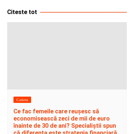
articole
Citeste tot
Cariera
Ce fac femeile care reușesc să
economisească zeci de mii de euro
înainte de 30 de ani? Specialiștii spun
că diferența este strategia financiară