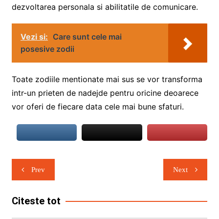
dezvoltarea personala si abilitatile de comunicare.
Vezi si:
Care sunt cele mai
posesive zodii
Toate zodiile mentionate mai sus se vor transforma
intr-un prieten de nadejde pentru oricine deoarece
vor oferi de fiecare data cele mai bune sfaturi.
Navigare
Prev
Next
în
articole
Citeste tot