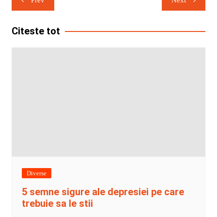
Prev
Next
în
articole
Citeste tot
Diverse
5 semne sigure ale depresiei pe care
trebuie sa le stii