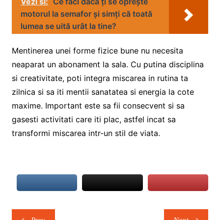
Vezi si:
Ce faci dacă ți se oprește
motorul la semafor și simți că toată
lumea se uită urât la tine?
Mentinerea unei forme fizice bune nu necesita
neaparat un abonament la sala. Cu putina disciplina
si creativitate, poti integra miscarea in rutina ta
zilnica si sa iti mentii sanatatea si energia la cote
maxime. Important este sa fii consecvent si sa
gasesti activitati care iti plac, astfel incat sa
transformi miscarea intr-un stil de viata.
Navigare