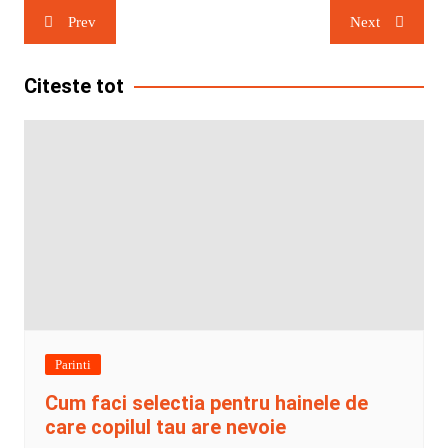
Navigare
Prev
Next
în
articole
Citeste tot
Parinti
Cum faci selectia pentru hainele de
care copilul tau are nevoie