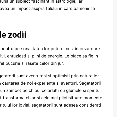
auna un subiect fascinant in astrologie, iar
t avea un impact asupra felului in care oamenii se
le zodii
 pentru personalitatea lor puternica si increzatoare.
vi, entuziasti si plini de energie. Le place sa fie in
l bucurie si rasete celor din jur.
atorii sunt aventurosi si optimisti prin natura lor.
n cautarea de noi experiente si aventuri. Sagetatorii
un zambet pe chipul celorlalti cu glumele si spiritul
pot transforma chiar si cele mai plictisitoare momente
itului lor jovial, sagetatorii sunt adesea considerati