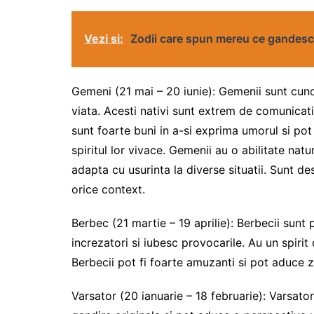
Vezi si:
Zodii care spun mereu ce gandesc
Gemeni (21 mai – 20 iunie): Gemenii sunt cunos
viata. Acesti nativi sunt extrem de comunicati
sunt foarte buni in a-si exprima umorul si pot 
spiritul lor vivace. Gemenii au o abilitate natu
adapta cu usurinta la diverse situatii. Sunt des
orice context.
Berbec (21 martie – 19 aprilie): Berbecii sunt 
increzatori si iubesc provocarile. Au un spirit
Berbecii pot fi foarte amuzanti si pot aduce z
Varsator (20 ianuarie – 18 februarie): Varsatori