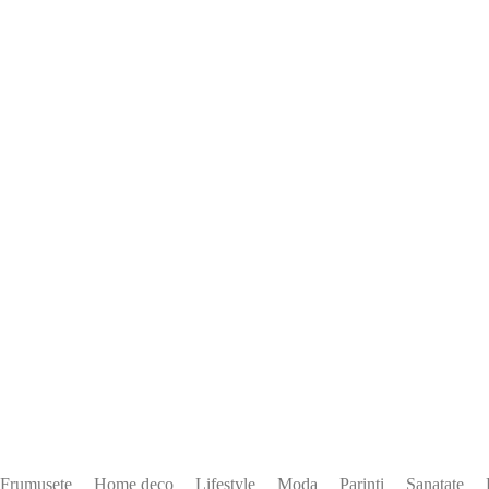
Frumusete
Home deco
Lifestyle
Moda
Parinti
Sanatate