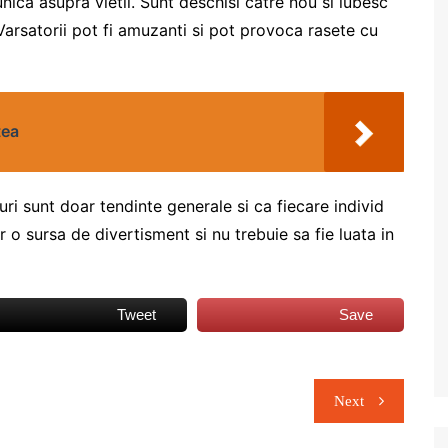
nica asupra vietii. Sunt deschisi catre nou si iubesc
Varsatorii pot fi amuzanti si pot provoca rasete cu
tea
ri sunt doar tendinte generale si ca fiecare individ
 o sursa de divertisment si nu trebuie sa fie luata in
Tweet
Save
Next