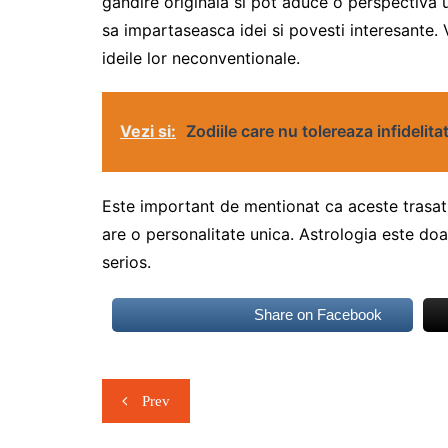
gandire originala si pot aduce o perspectiva u
sa impartaseasca idei si povesti interesante. 
ideile lor neconventionale.
Vezi si:
Zodiile care nu tolereaza infidelita
Este important de mentionat ca aceste trasatu
are o personalitate unica. Astrologia este doar
serios.
Share on Facebook
Navigare
Prev
în