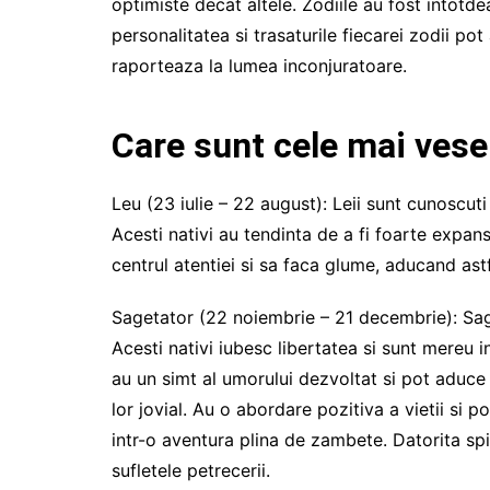
optimiste decat altele. Zodiile au fost intotde
personalitatea si trasaturile fiecarei zodii po
raporteaza la lumea inconjuratoare.
Care sunt cele mai vese
Leu (23 iulie – 22 august): Leii sunt cunoscuti
Acesti nativi au tendinta de a fi foarte expansi
centrul atentiei si sa faca glume, aducand astfe
Sagetator (22 noiembrie – 21 decembrie): Saget
Acesti nativi iubesc libertatea si sunt mereu i
au un simt al umorului dezvoltat si pot aduce 
lor jovial. Au o abordare pozitiva a vietii si 
intr-o aventura plina de zambete. Datorita spir
sufletele petrecerii.