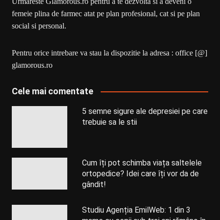
Urmareste Glamorous.ro pentru a te dezvolta si a deveni o
femeie plina de farmec atat pe plan profesional, cat si pe plan
social si personal.
Pentru orice intrebare va stau la dispozitie la adresa : office [@]
glamorous.ro
Cele mai comentate
5 semne sigure ale depresiei pe care
trebuie sa le stii
Cum îți pot schimba viața saltelele
ortopedice? Idei care îți vor da de
gândit!
Studiu Agenția EmilWeb: 1 din 3