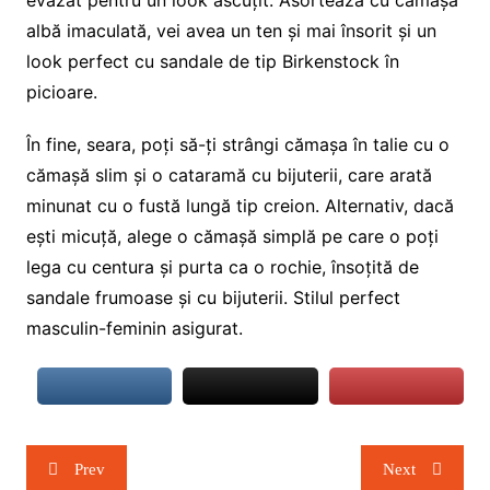
evazat pentru un look ascuțit. Asortează cu cămașa
albă imaculată, vei avea un ten și mai însorit și un
look perfect cu sandale de tip Birkenstock în
picioare.
În fine, seara, poți să-ți strângi cămașa în talie cu o
cămașă slim și o cataramă cu bijuterii, care arată
minunat cu o fustă lungă tip creion. Alternativ, dacă
ești micuță, alege o cămașă simplă pe care o poți
lega cu centura și purta ca o rochie, însoțită de
sandale frumoase și cu bijuterii. Stilul perfect
masculin-feminin asigurat.
Navigare
Prev
Next