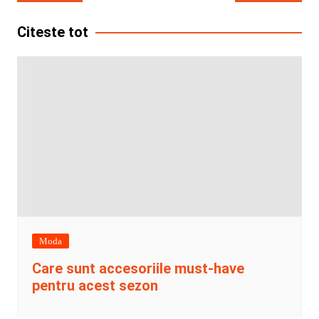
în
articole
Citeste tot
Moda
Care sunt accesoriile must-have
pentru acest sezon