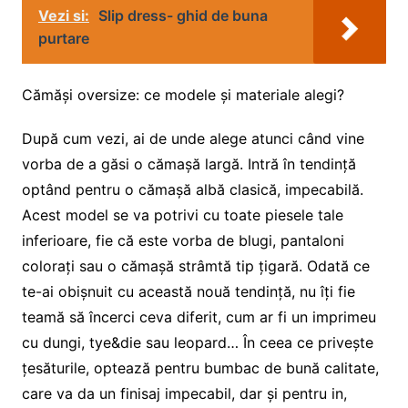
Vezi si:
Slip dress- ghid de buna
purtare
Cămăși oversize: ce modele și materiale alegi?
După cum vezi, ai de unde alege atunci când vine
vorba de a găsi o cămașă largă. Intră în tendință
optând pentru o cămașă albă clasică, impecabilă.
Acest model se va potrivi cu toate piesele tale
inferioare, fie că este vorba de blugi, pantaloni
colorați sau o cămașă strâmtă tip țigară. Odată ce
te-ai obișnuit cu această nouă tendință, nu îți fie
teamă să încerci ceva diferit, cum ar fi un imprimeu
cu dungi, tye&die sau leopard… În ceea ce privește
țesăturile, optează pentru bumbac de bună calitate,
care va da un finisaj impecabil, dar și pentru in,