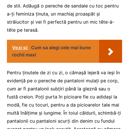
de stil. Adăugă o pereche de sandale cu toc pentru
a-ți feminiza ținuta, un machiaj proaspăt și
strălucitor și vei fi perfectă pentru un mic tête-à-
tête pe terasă.
Vezi si:
Cum sa alegi cele mai bune
rochii maxi
Pentru ținutele de zi cu zi, o cămașă lejeră va ieși în
evidență pe o pereche de pantaloni mulați pe corp,
cum ar fi pantalonii subțiri până la gleznă sau o
fustă creion. Poți purta în picioare fie cu adidași la
modă, fie cu tocuri, pentru a da picioarelor tale mai
multă înălțime și lungime. În toiul căldurii, schimbă-ți
pantalonii cu pantaloni scurți din denim cu fundul