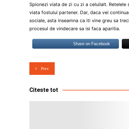
Spionezi viata de zi cu zi a celuilalt. Retelel
viata fostului partener. Dar, daca vei continua
sociale, asta inseamna ca iti vine greu sa tr
procesul de vindecare sa isi faca aparitia.
Share on Facebook
Navigare
Prev
în
articole
Citeste tot