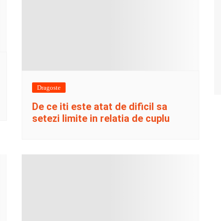
Dragoste
De ce iti este atat de dificil sa
setezi limite in relatia de cuplu