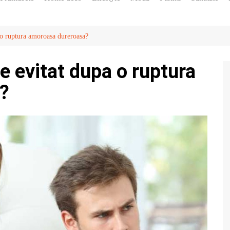
Diete
Horoscop
a o ruptura amoroasa dureroasa?
Vedete
de evitat dupa o ruptura
?