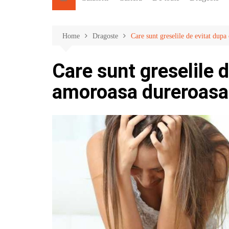
Home
Dragoste
Care sunt greselile de evitat dup
Care sunt greselile 
amoroasa dureroasa