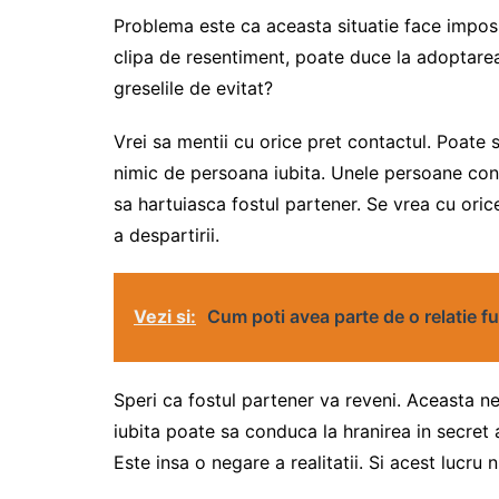
Problema este ca aceasta situatie face imposib
clipa de resentiment, poate duce la adoptar
greselile de evitat?
Vrei sa mentii cu orice pret contactul. Poate s
nimic de persoana iubita. Unele persoane cont
sa hartuiasca fostul partener. Se vrea cu oric
a despartirii.
Vezi si:
Cum poti avea parte de o relatie f
Speri ca fostul partener va reveni. Aceasta n
iubita poate sa conduca la hranirea in secret a
Este insa o negare a realitatii. Si acest lucru n