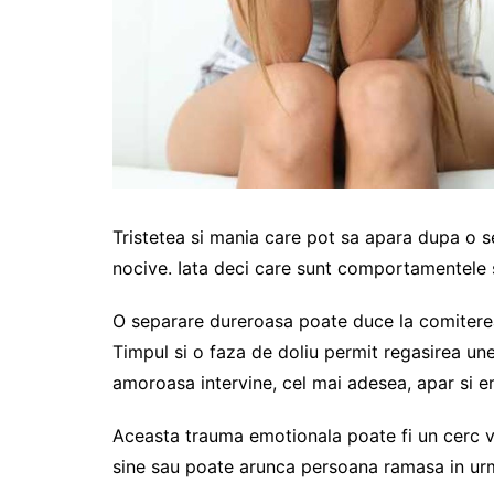
Tristetea si mania care pot sa apara dupa o
nocive. Iata deci care sunt comportamentele s
O separare dureroasa poate duce la comiterea 
Timpul si o faza de doliu permit regasirea une
amoroasa intervine, cel mai adesea, apar si em
Aceasta trauma emotionala poate fi un cerc vi
sine sau poate arunca persoana ramasa in urma