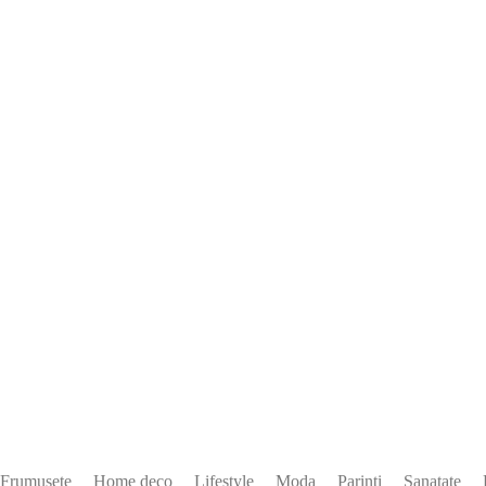
Frumusete
Home deco
Lifestyle
Moda
Parinti
Sanatate